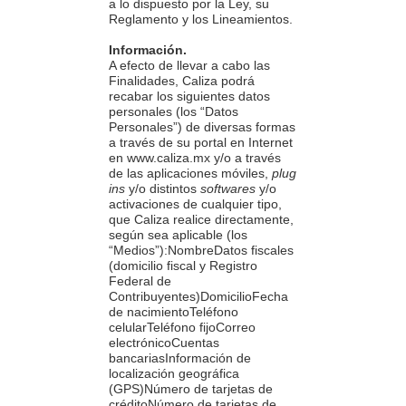
a lo dispuesto por la Ley, su
Reglamento y los Lineamientos.
Información.
A efecto de llevar a cabo las
Finalidades, Caliza podrá
recabar los siguientes datos
personales (los “Datos
Personales”) de diversas formas
a través de su portal en Internet
en www.caliza.mx y/o a través
de las aplicaciones móviles,
plug
ins
y/o distintos
softwares
y/o
activaciones de cualquier tipo,
que Caliza realice directamente,
según sea aplicable (los
“Medios”):NombreDatos fiscales
(domicilio fiscal y Registro
Federal de
Contribuyentes)DomicilioFecha
de nacimientoTeléfono
celularTeléfono fijoCorreo
electrónicoCuentas
bancariasInformación de
localización geográfica
(GPS)Número de tarjetas de
créditoNúmero de tarjetas de