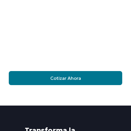
Te asesoramos en todo momento
Contamos con un equipo de consultores especializados
que te ayudarán a resolver cualquier pregunta, elaborar
una cotización personalizada e informarte sobre el
proceso de ejecución de todas nuestras soluciones.
¡Contáctanos y descubre todos los beneficios para tu
empresa!
Cotizar Ahora
Agendar llamada con especialista
Transforma la